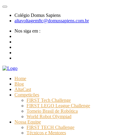
Colégio Domus Sapiens
altavoltagemftc@domussapiens.com.br
Nos siga em :
Home
Blog
AltaCast
Competições
FIRST Tech Challenge
FIRST LEGO League Challenge
Torneio Brasil de Robótica
World Robot Olympiad
Nossa Equipe
FIRST TECH Challenge
Técnicos e Mentores