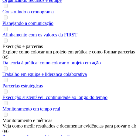
Organizando recursos e equipe
Construindo o cronograma
Planejando a comunicação
Alinhamento com os valores da FIRST
Execução e parcerias
Explore como colocar um projeto em prática e como formar parcerias
0/5
Da teoria à prática: como colocar o projeto em ação
Trabalho em equipe e liderança colaborativa
Parcerias estratégicas
Execução sustentável: continuidade ao longo do tempo
Monitoramento em tempo real
Monitoramento e métricas
Veja como medir resultados e documentar evidências para provar o alc
0/6