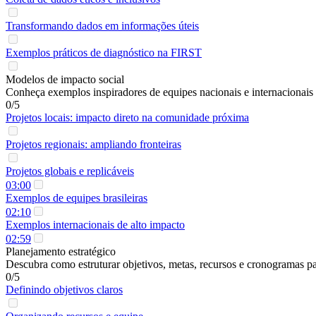
Transformando dados em informações úteis
Exemplos práticos de diagnóstico na FIRST
Modelos de impacto social
Conheça exemplos inspiradores de equipes nacionais e internacionais
0/5
Projetos locais: impacto direto na comunidade próxima
Projetos regionais: ampliando fronteiras
Projetos globais e replicáveis
03:00
Exemplos de equipes brasileiras
02:10
Exemplos internacionais de alto impacto
02:59
Planejamento estratégico
Descubra como estruturar objetivos, metas, recursos e cronogramas par
0/5
Definindo objetivos claros