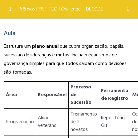
Prêmios FIRST TECH Challenge – DECODE
Prêmio Inspiração (Inspire Award)
0/4
Aula
Prêmio Pensamento Criativo (Think Award)
0/4
Estruture um
plano anual
que cubra organização, papéis,
Prêmio Conexão (Connect Award)
sucessão de lideranças e metas. Inclua mecanismos de
0/4
governança simples para que todos saibam como decisões
Prêmio Alcance (Reach Award)
0/4
são tomadas.
Prêmio Sustentação (Sustain Award)
0/4
Processo
Ferramenta
Área
Responsável
de
Mé
de Registro
Fundamentos do Prêmio Sustentação (Sustain Award)
Sucessão
Planejamento e Governança da Equipe
Treinamento
Co
Aluno
Repositório
Programação
de 2
do
veterano
Git
Finanças e Sustentabilidade
novatos
no