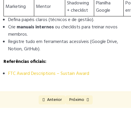
Entrevista do Sustain Award
Shadowing
Planilha
Po
Marketing
Mentor
+ checklist
Google
en
Prêmio Inovação (Innovate Award)
0/4
Defina papéis claros (técnicos e de gestão).
Crie
manuais internos
ou checklists para treinar novos
Prêmio Controle (Control Award)
0/4
membros.
Registre tudo em ferramentas acessíveis (Google Drive,
Prêmio Design (Design Award)
0/4
Notion, GitHub).
Escolha dos Juízes (Judges’ Choice Award)
0/4
Referências oficiais:
Prêmios de Aliança (Alliance Awards)
0/4
FTC Award Descriptions – Sustain Award
Dean’s List (Prêmio Individual)
0/4
Prêmio Bússola (Compass Award – Mentor)
0/4
Anterior
Próximo