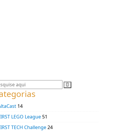
ategorias
AltaCast
14
FIRST LEGO League
51
FIRST TECH Challenge
24