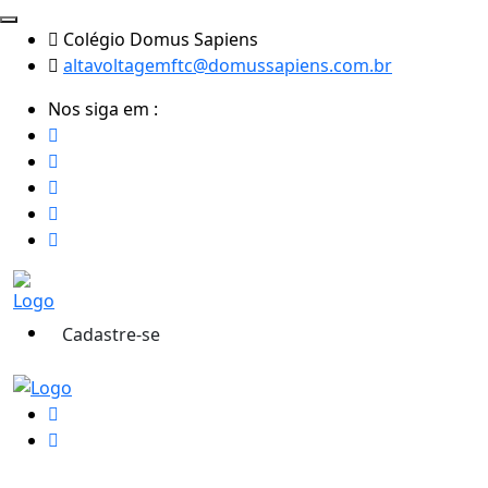
Colégio Domus Sapiens
altavoltagemftc@domussapiens.com.br
Nos siga em :
Cadastre-se