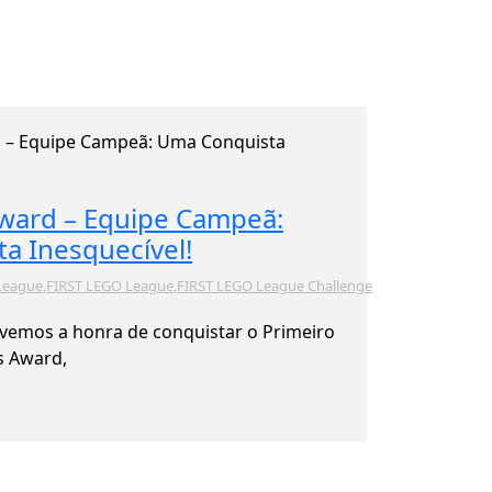
ward – Equipe Campeã:
a Inesquecível!
 League
,
FIRST LEGO League
,
FIRST LEGO League Challenge
tivemos a honra de conquistar o Primeiro
s Award,