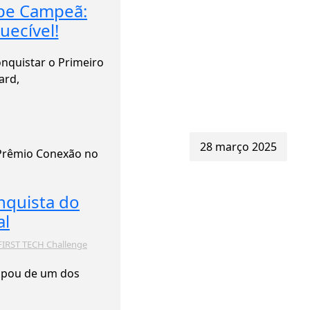
pe Campeã:
ecível!
onquistar o Primeiro
ard,
28 março 2025
nquista do
al
FIRST TECH Challenge
cipou de um dos