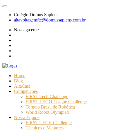
Colégio Domus Sapiens
altavoltagemftc@domussapiens.com.br
Nos siga em :
Home
Blog
AltaCast
Competições
FIRST Tech Challenge
FIRST LEGO League Challenge
Torneio Brasil de Robótica
World Robot Olympiad
Nossa Equipe
FIRST TECH Challenge
Técnicos e Mentores