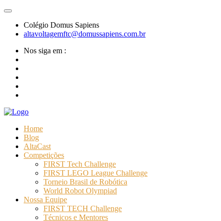
Colégio Domus Sapiens
altavoltagemftc@domussapiens.com.br
Nos siga em :
Home
Blog
AltaCast
Competições
FIRST Tech Challenge
FIRST LEGO League Challenge
Torneio Brasil de Robótica
World Robot Olympiad
Nossa Equipe
FIRST TECH Challenge
Técnicos e Mentores