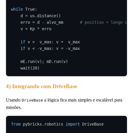
while
 True:

    d = us.distance()

    erro = d - alvo_mm       
# positivo = longe dem
    v = Kp * erro

if
 v >  v_max: v =  v_max

if
 v < -v_max: v = -v_max

    mE.run(v); mD.run(v)

    wait(20)
4) Integrando com DriveBase
Usando
a lógica fica mais simples e escalável para
DriveBase
missões.
from
 pybricks.robotics 
import
 DriveBase
