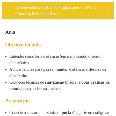
Desbravando o PyBricks: Programando o SPIKE
Prime em Python do Zero
Introdução ao PyBricks e ao Python
0/5
Aula
Fundamentos de Python no PyBricks
0/3
Objetivo da aula
Controle de Motores
0/4
Entender como ler a
distância
(em mm) usando o sensor
Sensores
0/3
ultrassônico.
Aplicar leituras para
parar
,
manter distância
e
desviar de
Sensor de cor (seguir linha e detectar cores)
obstáculos
.
Conhecer técnicas de
suavização
(média) e
boas práticas de
Sensor ultrassônico (detectar distância e obstáculos)
montagem
para leituras estáveis.
Sensor de giroscópio (movimentos precisos em ângulo)
Preparação
Projeto Final: Robô Autônomo Simples
0/2
Conecte o sensor ultrassônico à
porta C
(ajuste no código se