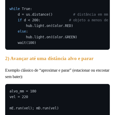
while
 True:

    d = us.distance()          
# distância em mm
if
 d < 200:              
# objeto a menos de 20
        hub.light.on(Color.RED)

else
:

        hub.light.on(Color.GREEN)

    wait(100)
2) Avançar até uma distância alvo e parar
Exemplo clássico de “aproximar e parar” (estacionar ou encostar
sem bater):
alvo_mm = 180

vel = 220

mE.run(vel); mD.run(vel)
