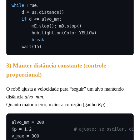
while
 True:

    d = us.distance()

if
 d <= alvo_mm:

        mE.stop(); mD.stop()

        hub.light.on(Color.YELLOW)

break
    wait(15)
3) Manter distância constante (controle
proporcional)
O robô ajusta a velocidade para “seguir” um alvo mantendo
distância
alvo_mm
.
Quanto maior o erro, maior a correção (ganho
Kp
).
alvo_mm = 200

Kp = 1.2                 
# ajuste: se oscilar, dimi
v_max = 300
