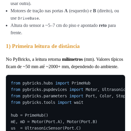
usar outra).
Motores de tração nas portas
A
(esquerdo) e
B
(direito), ou
use
.
DriveBase
Altura do sensor a ~5–7 cm do piso e apontado
reto
para
frente.
1) Primeira leitura de distância
No PyBricks, a leitura retorna
milímetros
(mm). Valores típicos
ficam de ~50 mm até ~2000+ mm, dependendo do ambiente.
from
 pybricks.hubs 
import
from
 pybricks.pupdevices 
import
from
 pybricks.parameters 
import
from
 pybricks.tools 
import
 wait

hub = PrimeHub()

mE, mD = Motor(Port.A), Motor(Port.B)

us  = UltrasonicSensor(Port.C)
