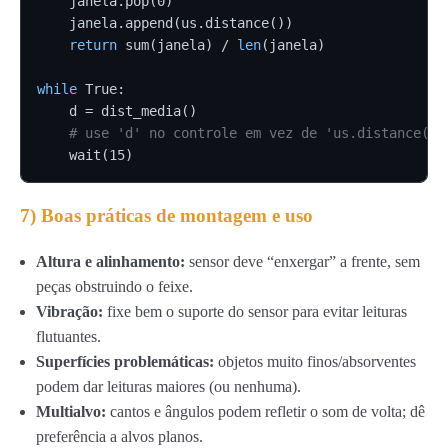
    janela.pop(0)

    janela.append(us.distance())

return
 sum(janela) / 
len
(janela)

while
 True:

    d = dist_media()

# use 'd' no controle em vez de 'us.distance()'
    wait(15)
7) Boas práticas de montagem e uso
Altura e alinhamento:
sensor deve “enxergar” a frente, sem
peças obstruindo o feixe.
Vibração:
fixe bem o suporte do sensor para evitar leituras
flutuantes.
Superfícies problemáticas:
objetos muito finos/absorventes
podem dar leituras maiores (ou nenhuma).
Multialvo:
cantos e ângulos podem refletir o som de volta; dê
preferência a alvos planos.