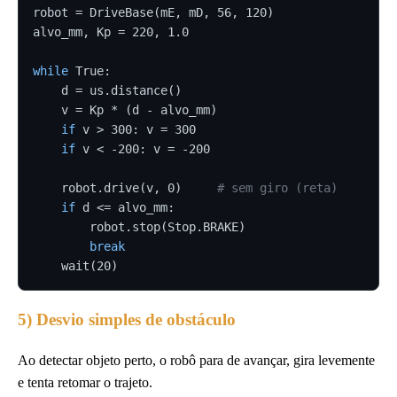
robot = DriveBase(mE, mD, 56, 120)

alvo_mm, Kp = 220, 1.0

while
 True:

    d = us.distance()

    v = Kp * (d - alvo_mm)

if
 v > 300: v = 300

if
 v < -200: v = -200

    robot.drive(v, 0)     
# sem giro (reta)
if
 d <= alvo_mm:

        robot.stop(Stop.BRAKE)

break
    wait(20)
5) Desvio simples de obstáculo
Ao detectar objeto perto, o robô para de avançar, gira levemente
e tenta retomar o trajeto.