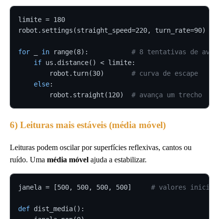
limite = 180

robot.settings(straight_speed=220, turn_rate=90)

for
 _ 
in
 range(8):           
# 8 tentativas de avan
if
 us.distance() < limite:

        robot.turn(30)       
# curva de escape
else
:

        robot.straight(120)  
# avança um trecho
6) Leituras mais estáveis (média móvel)
Leituras podem oscilar por superfícies reflexivas, cantos ou
ruído. Uma
média móvel
ajuda a estabilizar.
janela = [500, 500, 500, 500]     
# valores iniciai
def
 dist_media():
